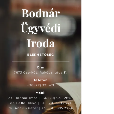
Bodnár
Ügyvédi
Iroda
ELÉRHETŐSÉG
Cím
7673 Cserkút, Rákóczi utca 11.
Telefon
+36 (72) 321 471
Mobil
dr. Bodnár Imre | +36 (20) 938 2878
dr. Galló Ildikó |
+36 (20) 330 8271
dr. Andics Péter | +36 (30) 995 7324